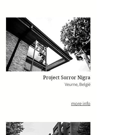
Pro
ject Sorror Nigra
Veurne, B
elgië
more info