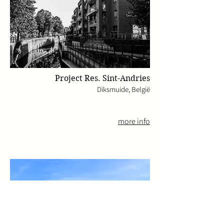
Project Res. Sint-Andries
Diksmuide,
België
more info