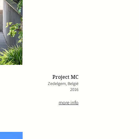
Project MC
Zedelgem, Belgi
ë
2016
more info